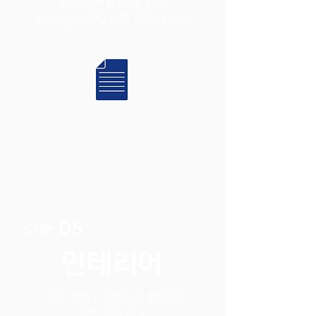
본사 정보를 알 수 있는
정보 공개서 및 가맹 계약서 제공
05
STEP
인테리어
매장 실측 / 가맹점주 협의로
최종 도면 작성