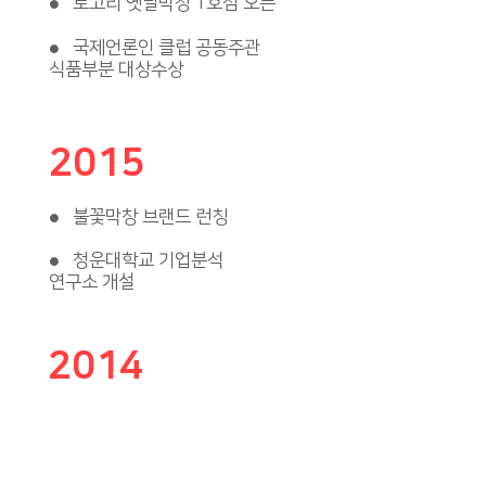
토고리 옛날막창 1호점 오픈
●
국제언론인 클럽 공동주관
●
식품부분 대상수상
2015
불꽃막창 브랜드 런칭
●
청운대학교 기업분석
●
연구소 개설
2014
토고리 옛날막창 소갈비살
●
안테나샵 오픈