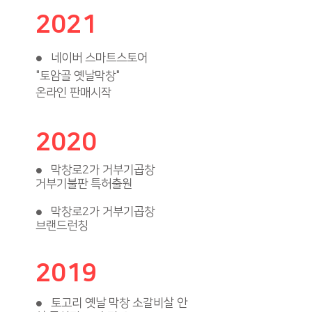
2021
네이버 스마트스토어
●
"토암골 옛날막창"
온라인 판매시작
2020
막창로2가 거부기곱창
●
거부기불판 특허출원
막창로2가 거부기곱창
●
브랜드런칭
2019
토고리 옛날 막창 소갈비살 안
●