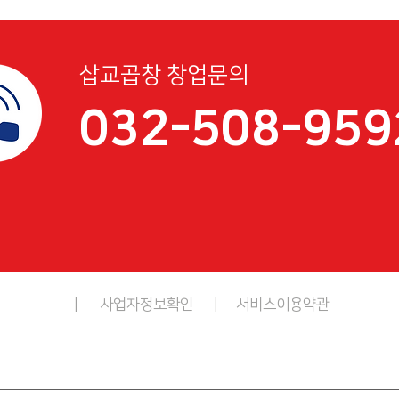
삽교곱창 창업문의
032-508-959
처리방침
|
사업자정보확인
|
서비스이용약관