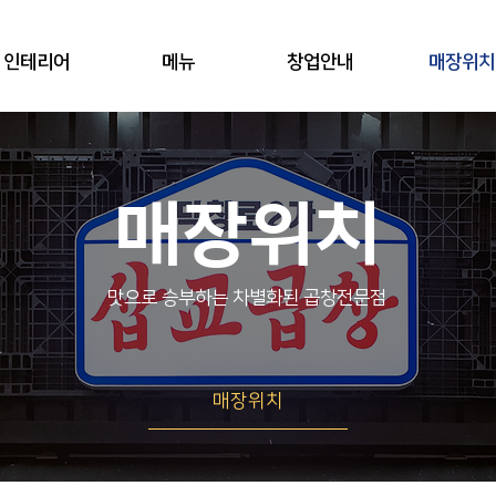
인테리어
메뉴
창업안내
매장위치
매장위치
​맛으로 승부하는 차별화된 곱창전문점
매장위치