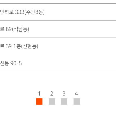
인하로 333(주안8동)
로 89(석남동)
 39 1층(신현동)
신동 90-5
1
2
3
4