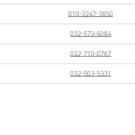
010-2247-3850
032-573-6084
032-710-0767
032-503-5331